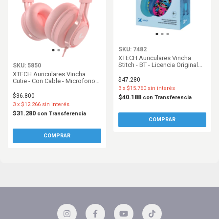
SKU: 7482
XTECH Auriculares Vincha
Stitch - BT - Licencia Original
SKU: 5850
Disney - XTH-D366ST
XTECH Auriculares Vincha
$47.280
Cutie - Con Cable - Microfono -
Rosa - XTH355
3
x
$15.760
sin interés
$36.800
$40.188
con
Transferencia
3
x
$12.266
sin interés
$31.280
con
Transferencia