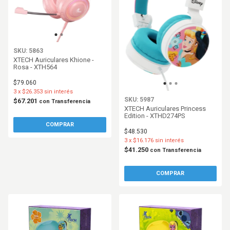
SKU: 5863
XTECH Auriculares Khione -
Rosa - XTH564
$79.060
3
x
$26.353
sin interés
SKU: 5987
$67.201
con
Transferencia
XTECH Auriculares Princess
Edition - XTHD274PS
$48.530
3
x
$16.176
sin interés
$41.250
con
Transferencia