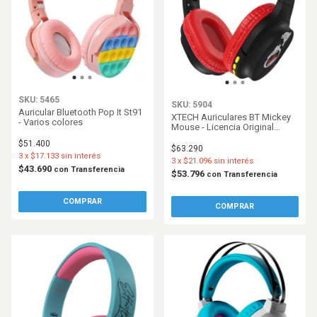
SKU: 5465
SKU: 5904
Auricular Bluetooth Pop It St91
XTECH Auriculares BT Mickey
- Varios colores
Mouse - Licencia Original
Disney - XTHD660MK
$51.400
$63.290
3
x
$17.133
sin interés
3
x
$21.096
sin interés
$43.690
con
Transferencia
$53.796
con
Transferencia