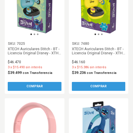
SKU: 7025
SKU: 7480
XTECH Auriculares Stitch - BT -
XTECH Auriculares Stitch - BT -
Licencia Original Disney - XTH-
Licencia Original Disney - XTH-
D701ST-BL
D701ST-YL
$46.470
$46.160
3
x
$15.490
sin interés
3
x
$15.386
sin interés
$39.499
$39.236
con
Transferencia
con
Transferencia