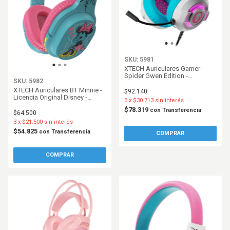
SKU: 5981
XTECH Auriculares Gamer
Spider Gwen Edition -
SKU: 5982
XTHM565SG
XTECH Auriculares BT Minnie -
$92.140
Licencia Original Disney -
3
x
$30.713
sin interés
XTHD660MM
$78.319
con
Transferencia
$64.500
3
x
$21.500
sin interés
$54.825
con
Transferencia