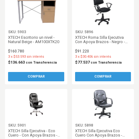
SKU: 5903
SKU: 5896
XTECH Escritorio un nivel -
XTECH Roma Silla Ejecutiva
Natural Beige - AM100XTK20
Con Apoya Brazos - Negro -
AM160GEN48-B
$160.780
$91.220
3
x
$53.593
sin interés
3
x
$30.406
sin interés
$136.663
$77.537
con
Transferencia
con
Transferencia
SKU: 5901
SKU: 5898
XTECH Silla Ejecutiva - Eco
XTECH Silla Ejecutiva Eco
Cuero - Con Apoya Brazos -
Cuero Con Apoya Brazos -