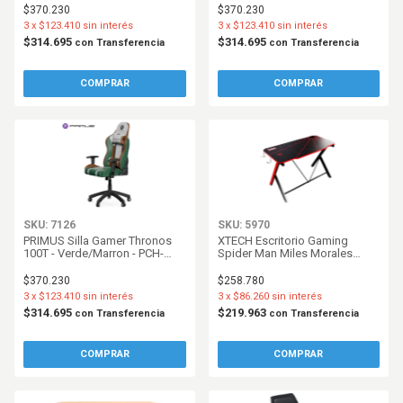
$370.230
$370.230
3
x
$123.410
sin interés
3
x
$123.410
sin interés
$314.695
$314.695
con
Transferencia
con
Transferencia
SKU: 7126
SKU: 5970
PRIMUS Silla Gamer Thronos
XTECH Escritorio Gaming
100T - Verde/Marron - PCH-
Spider Man Miles Morales
103GB
Edition - Licencia Disney
Original - XTF-MD200SM
$370.230
$258.780
3
x
$123.410
sin interés
3
x
$86.260
sin interés
$314.695
$219.963
con
Transferencia
con
Transferencia