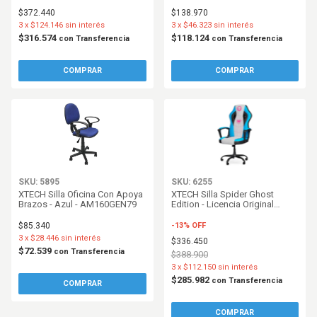
Negro - AM160XTK01
Negro - AM160GEN27
$372.440
$138.970
3
x
$124.146
sin interés
3
x
$46.323
sin interés
$316.574
$118.124
con
Transferencia
con
Transferencia
SKU: 5895
SKU: 6255
XTECH Silla Oficina Con Apoya
XTECH Silla Spider Ghost
Brazos - Azul - AM160GEN79
Edition - Licencia Original
Marvel - AM160XTK25
$85.340
-
13
%
OFF
3
x
$28.446
sin interés
$336.450
$72.539
con
Transferencia
$388.900
3
x
$112.150
sin interés
$285.982
con
Transferencia