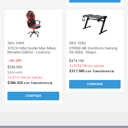
SKU: 5969
SKU: 5282
XTECH Silla Spider Man Miles
XTRIKE-ME Escritorio Gaming
Morales Edition - Licencia
Dk-02bk - Negro
Original Marvel - AM160XTK25
-
14
%
OFF
$374.100
3
x
$124.700
sin interés
$336.500
$317.985
con
Transferencia
$391.470
3
x
$112.166
sin interés
$286.025
con
Transferencia