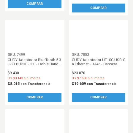
SKU: 7499
SKU: 7852
CUDY Adaptador BlueTooth 5.3
CUDY Adaptador UE10C USB-C
USB BU530 - 3.0 - Doble Banda
a Ethernet - RJ45 - Carcasa
- Nano
Metalica - Gris
$9.430
$23.070
3
x
$3.143
sin interés
3
x
$7.690
sin interés
$8.015
$19.609
con
Transferencia
con
Transferencia