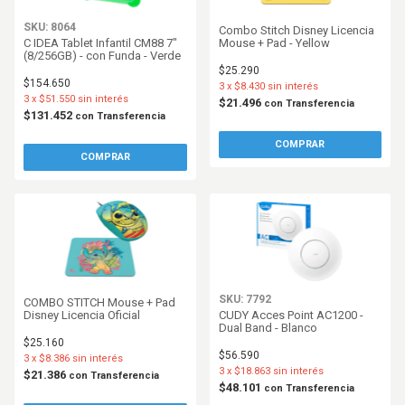
SKU: 8064
Combo Stitch Disney Licencia
C IDEA Tablet Infantil CM88 7"
Mouse + Pad - Yellow
(8/256GB) - con Funda - Verde
$25.290
$154.650
3
x
$8.430
sin interés
3
x
$51.550
sin interés
$21.496
con
Transferencia
$131.452
con
Transferencia
SKU: 7792
COMBO STITCH Mouse + Pad
Disney Licencia Oficial
CUDY Acces Point AC1200 -
Dual Band - Blanco
$25.160
$56.590
3
x
$8.386
sin interés
3
x
$18.863
sin interés
$21.386
con
Transferencia
$48.101
con
Transferencia