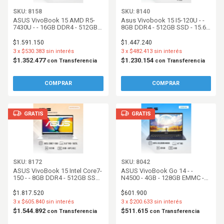
SKU: 8158
SKU: 8140
ASUS VivoBook 15 AMD R5-
Asus Vivobook 15 I5-120U - -
7430U - - 16GB DDR4 - 512GB
8GB DDR4 - 512GB SSD - 15.6
SSD - 15.6 FHD - W11h - Quiet
FHD - Sin SO - Quiet Blue
Blue
$1.591.150
$1.447.240
3
x
$530.383
sin interés
3
x
$482.413
sin interés
$1.352.477
$1.230.154
con
Transferencia
con
Transferencia
GRATIS
GRATIS
SKU: 8172
SKU: 8042
ASUS VivoBook 15 Intel Core7-
ASUS VivoBook Go 14 - -
150 - - 8GB DDR4 - 512GB SSD
N4500 - 4GB - 128GB EMMC -
- 15.6 FHD Tactil - W11h - Cool
14 FHD - W11 - Star Black
Silver
$1.817.520
$601.900
3
x
$605.840
sin interés
3
x
$200.633
sin interés
$1.544.892
$511.615
con
Transferencia
con
Transferencia