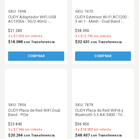
SKU: 7498
SKU: 7470
CUDY Adaptador WiFi USB
CUDY Extensor Wi-Fi AC1200 -
AC1300s - 5G/2.4GHz -
3 en 1 - Mesh - Dual Band -
867Mbp/s - 3.0
Access Point - Blanco
$21.280
$38.390
3
x
$7.093
sin interés
3
x
$12.796
sin interés
$18.088
$32.631
con
Transferencia
con
Transferencia
SKU: 7854
SKU: 7878
CUDY Placa de Red WiFi Dual
CUDY Placa de Red WiFi6 y
Band - PCIe
Bluetooth 5.3 AX-5400 - Tri
Banda
$23.840
$56.950
3
x
$7.946
sin interés
3
x
$18.983
sin interés
$20.264
$48.407
con
Transferencia
con
Transferencia