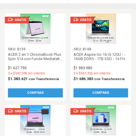
GRATIS
GRATIS
SKU: 8159
SKU: 8148
ACER 2 en 1 ChromeBook Plus
ACER Aspire Go 16 I5-120U - -
Spin 514 con Funda Mediatek
16GB DDR5 - 1TB SSD - 16 FHD
Ultra-910 - - 12GB DDR5 -
60Hz Tactil - W11 - Pure Silver
256GB UFS - 14 FHD Tactil -
$1.627.790
$1.983.980
ChromeOS - Silver
3
x
$542.596
sin interés
3
x
$661.326
sin interés
$1.383.621
$1.686.383
con
Transferencia
con
Transferencia
GRATIS
GRATIS