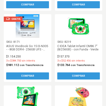
GRATIS
SKU: 8171
SKU: 8219
ASUS VivoBook Go 15 I3-N305
C IDEA Tablet Infantil CM86 7"
- - 8GB DDR4 - 256GB UFS -
(8/256GB) - con Funda - Verde
15.6 FHD - W11h - Silver
$1.154.250
$157.370
3
x
$384.750
sin interés
3
x
$52.456
sin interés
$981.112
$133.764
con
Transferencia
con
Transferencia