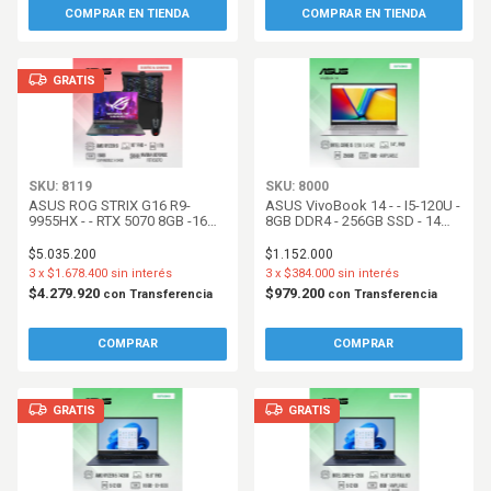
COMPRAR EN TIENDA
COMPRAR EN TIENDA
GRATIS
SKU: 8119
SKU: 8000
ASUS ROG STRIX G16 R9-
ASUS VivoBook 14 - - I5-120U -
9955HX - - RTX 5070 8GB -16GB
8GB DDR4 - 256GB SSD - 14
DDR5 - 1TB SSD - W11H -
FHD - W11Hs - Quiet Blue
Eclipse Gray
$5.035.200
$1.152.000
3
x
$1.678.400
sin interés
3
x
$384.000
sin interés
$4.279.920
$979.200
con
Transferencia
con
Transferencia
GRATIS
GRATIS