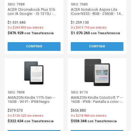
SKU: 7988
SKU: 7685
ACER Chromebook Plus 516
ACER Notebook Aspire Lite
con IA Google- - I3-1315U -
ICore-N355 - 8GB - 256GB - 14
8GB DDR5 - 128GB UFS - 16 IPS
FHD IPS - W11S - Silver
FHD - ChromeOS - Steel Gray
$1.031.680
$1.259.130
3
x
$343.893
sin interés
3
x
$419.710
sin interés
$876.928
$1.070.260
con
Transferencia
con
Transferencia
SKU: 7808
SKU: 8174
AMAZON Kindle 11Th Gen --
AMAZON Kindle ColorSoft 7' --
16GB - WI-FI - IPX8 Negro
16GB - IPX8 - Pantalla a color -
Negro
$379.570
$656.880
3
x
$126.523
sin interés
3
x
$218.960
sin interés
$322.634
$558.348
con
Transferencia
con
Transferencia