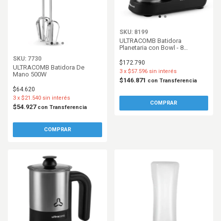
SKU: 8199
ULTRACOMB Batidora
Planetaria con Bowl - 8
Velocidades - Negra
SKU: 7730
$172.790
ULTRACOMB Batidora De
3
x
$57.596
sin interés
Mano 500W
$146.871
con
Transferencia
$64.620
3
x
$21.540
sin interés
$54.927
con
Transferencia