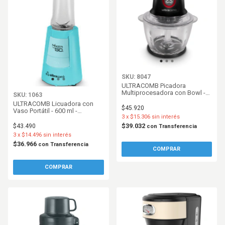
SKU: 8047
ULTRACOMB Picadora
Multiprocesadora con Bowl -
SKU: 1063
600W
ULTRACOMB Licuadora con
$45.920
Vaso Portátil - 600 ml -
3
x
$15.306
sin interés
Turquesa
$39.032
$43.490
con
Transferencia
3
x
$14.496
sin interés
$36.966
con
Transferencia