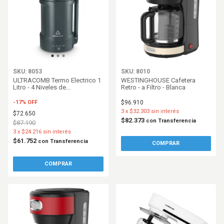
SKU: 8053
SKU: 8010
ULTRACOMB Termo Electrico 1
WESTINGHOUSE Cafetera
Litro - 4 Niveles de
Retro - a Filtro - Blanca
Temperatura - 1000W - Gris
-
17
%
OFF
$96.910
3
x
$32.303
sin interés
$72.650
$82.373
con
Transferencia
$87.190
3
x
$24.216
sin interés
$61.752
con
Transferencia