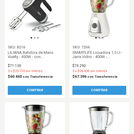
SKU: 8216
SKU: 7204
LILIANA Batidora de Mano
SMARTLIFE Licuadora 1,5 Lt -
Vuelty - 450W - con
Jarra Vidrio - 400W -
Amasadores - Negro - AB101
Blanco/Plateado
$71.130
$79.290
3
x
$23.710
sin interés
3
x
$26.430
sin interés
$60.460
$67.396
con
Transferencia
con
Transferencia