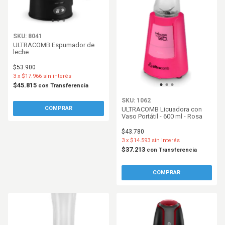
SKU: 8041
ULTRACOMB Espumador de
leche
$53.900
3
x
$17.966
sin interés
$45.815
con
Transferencia
SKU: 1062
ULTRACOMB Licuadora con
Vaso Portátil - 600 ml - Rosa
$43.780
3
x
$14.593
sin interés
$37.213
con
Transferencia