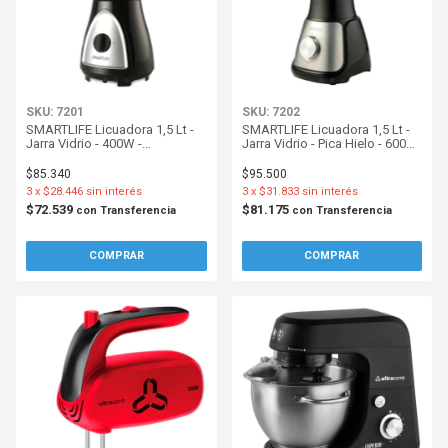
SKU: 7201
SKU: 7202
SMARTLIFE Licuadora 1,5 Lt -
SMARTLIFE Licuadora 1,5 Lt -
Jarra Vidrio - 400W -
Jarra Vidrio - Pica Hielo - 600W
Negro/Plateado
- Negro/Inoxidable
$85.340
$95.500
3
x
$28.446
sin interés
3
x
$31.833
sin interés
$72.539
$81.175
con
Transferencia
con
Transferencia