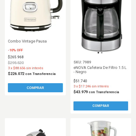
Combo Vintage Pausa
-
10
%
OFF
$265.968
SKU: 7989
$295.520
eNOVA Cafetera De Filtro 1.5 L
3
x
$88.656
sin interés
- Negro
$226.072
con
Transferencia
$51.740
3
x
$17.246
sin interés
COMPRAR
$43.979
con
Transferencia