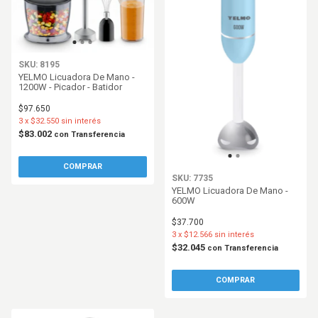
SKU: 8195
YELMO Licuadora De Mano -
1200W - Picador - Batidor
$97.650
3
x
$32.550
sin interés
$83.002
con
Transferencia
SKU: 7735
YELMO Licuadora De Mano -
600W
$37.700
3
x
$12.566
sin interés
$32.045
con
Transferencia