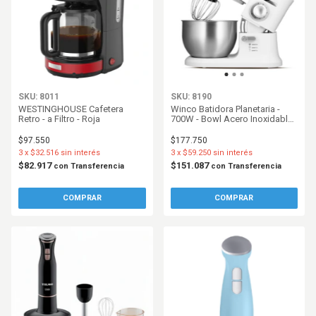
SKU: 8011
SKU: 8190
WESTINGHOUSE Cafetera
Winco Batidora Planetaria -
Retro - a Filtro - Roja
700W - Bowl Acero Inoxidable
4Lts - Blanco
$97.550
$177.750
3
x
$32.516
sin interés
3
x
$59.250
sin interés
$82.917
$151.087
con
Transferencia
con
Transferencia