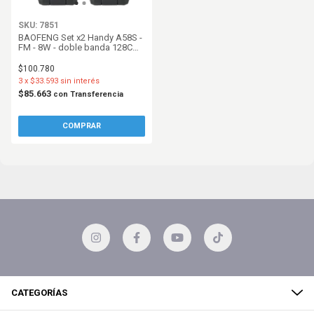
SKU: 7851
BAOFENG Set x2 Handy A58S -
FM - 8W - doble banda 128CH
Hasta 10km
$100.780
3
x
$33.593
sin interés
$85.663
con
Transferencia
CATEGORÍAS