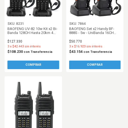
SKU: 8231
SKU: 7864
BAOFENG UV-82 10w Kit x2 Bi-
BAOFENG Set x2 Handy BF-
Banda 128CH Hasta 20km 4
888S - 5w - UniBanda 16CH
Baterías y 2 Manos Libres
Hasta 10km Manos Libres
$127.330
$50.770
3
x
$42.443
sin interés
3
x
$16.923
sin interés
$108.230
$43.154
con
Transferencia
con
Transferencia