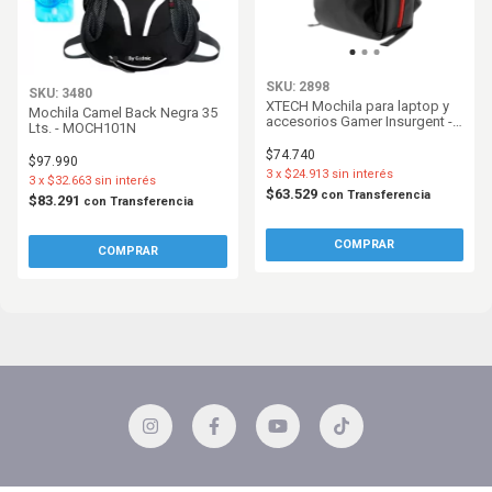
SKU: 2898
SKU: 3480
XTECH Mochila para laptop y
Mochila Camel Back Negra 35
accesorios Gamer Insurgent -
Lts. - MOCH101N
XTB507
$74.740
$97.990
3
x
$24.913
sin interés
3
x
$32.663
sin interés
$63.529
con
Transferencia
$83.291
con
Transferencia