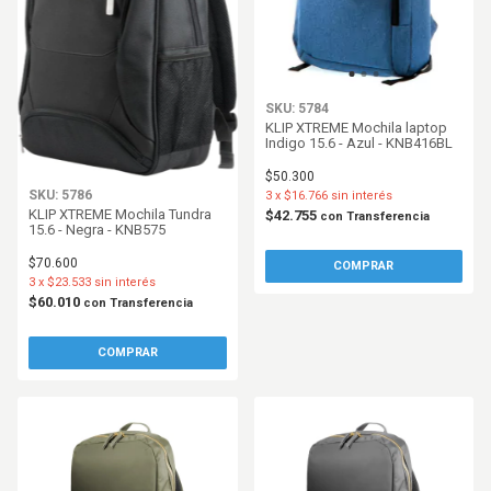
SKU: 5784
KLIP XTREME Mochila laptop
Indigo 15.6 - Azul - KNB416BL
$50.300
SKU: 5786
3
x
$16.766
sin interés
KLIP XTREME Mochila Tundra
$42.755
con
Transferencia
15.6 - Negra - KNB575
$70.600
3
x
$23.533
sin interés
$60.010
con
Transferencia