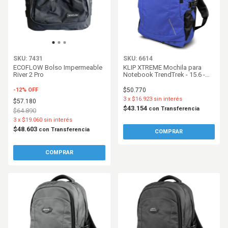
SKU: 7431
SKU: 6614
ECOFLOW Bolso Impermeable
KLIP XTREME Mochila para
River 2 Pro
Notebook TrendTrek - 15.6 -
Azul - KNB436
-
12
%
OFF
$50.770
3
x
$16.923
sin interés
$57.180
$43.154
con
Transferencia
$64.890
3
x
$19.060
sin interés
$48.603
con
Transferencia