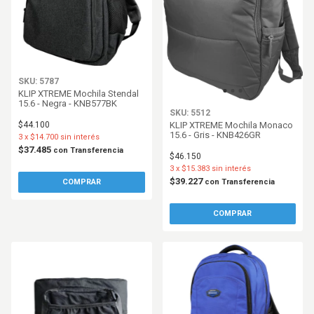
SKU: 5787
KLIP XTREME Mochila Stendal
15.6 - Negra - KNB577BK
SKU: 5512
KLIP XTREME Mochila Monaco
$44.100
15.6 - Gris - KNB426GR
3
x
$14.700
sin interés
$37.485
con
Transferencia
$46.150
3
x
$15.383
sin interés
$39.227
con
Transferencia