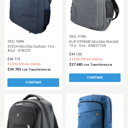
SKU: 5788
KLIP XTREME Mochila Stendal
SKU: 5886
15.6 - Gris - KNB577GR
XTECH Mochila Durham 15.6 -
Azul - XTB220
$44.100
$46.710
3
x
$14.700
sin interés
$37.485
3
x
$15.570
sin interés
con
Transferencia
$39.703
con
Transferencia