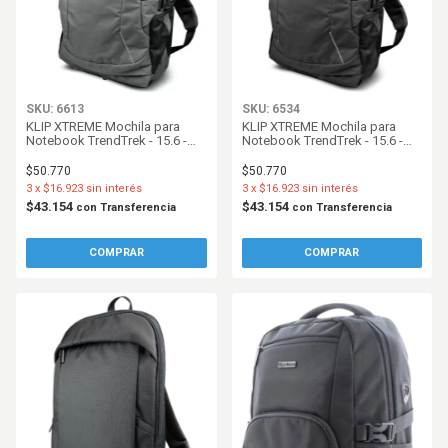
SKU: 6613
SKU: 6534
KLIP XTREME Mochila para
KLIP XTREME Mochila para
Notebook TrendTrek - 15.6 -
Notebook TrendTrek - 15.6 -
Gris - KNB436
Negro - KNB436
$50.770
$50.770
3
x
$16.923
sin interés
3
x
$16.923
sin interés
$43.154
$43.154
con
Transferencia
con
Transferencia