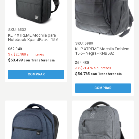
SKU: 6532
KLIP XTREME Mochila para
Notebook XpandPack - 15.6 -
SKU: 5989
Expandible - Negro - KNB895
KLIP XTREME Mochila Emblem
$62.940
15.6 - Negra - KNB582
3
x
$20.980
sin interés
$53.499
con
Transferencia
$64.430
3
x
$21.476
sin interés
$54.765
con
Transferencia