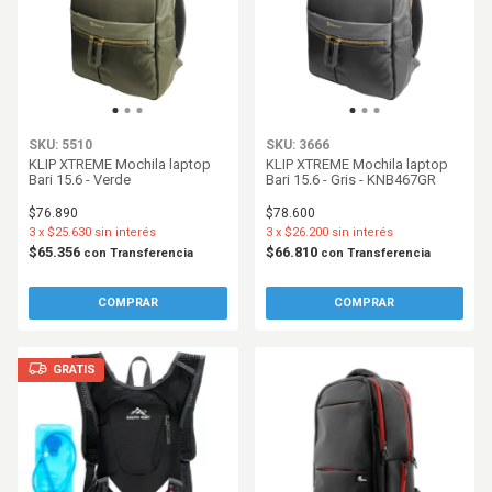
SKU: 5510
SKU: 3666
KLIP XTREME Mochila laptop
KLIP XTREME Mochila laptop
Bari 15.6 - Verde
Bari 15.6 - Gris - KNB467GR
$76.890
$78.600
3
x
$25.630
sin interés
3
x
$26.200
sin interés
$65.356
$66.810
con
Transferencia
con
Transferencia
GRATIS