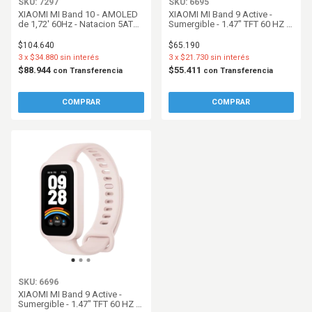
SKU: 7297
SKU: 6695
XIAOMI MI Band 10 - AMOLED
XIAOMI MI Band 9 Active -
de 1,72' 60Hz - Natacion 5ATM
Sumergible - 1.47" TFT 60 HZ -
- Mystic Rose
Beige
$104.640
$65.190
3
x
$34.880
sin interés
3
x
$21.730
sin interés
$88.944
$55.411
con
Transferencia
con
Transferencia
SKU: 6696
XIAOMI MI Band 9 Active -
Sumergible - 1.47" TFT 60 HZ -