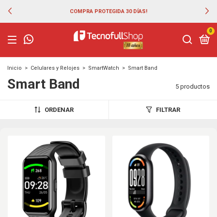
COMPRA PROTEGIDA 30 DÍAS!
0
Inicio
>
Celulares y Relojes
>
SmartWatch
>
Smart Band
Smart Band
5 productos
ORDENAR
FILTRAR