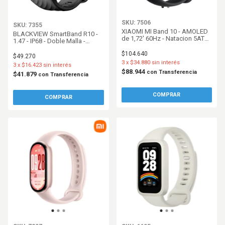
SKU: 7506
SKU: 7355
XIAOMI MI Band 10 - AMOLED
BLACKVIEW SmartBand R10 -
de 1,72' 60Hz - Natacion 5ATM
1.47 - IP68 - Doble Malla -
- Midnight Black
Negro
$104.640
$49.270
3
x
$34.880
sin interés
3
x
$16.423
sin interés
$88.944
con
Transferencia
$41.879
con
Transferencia