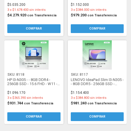
Eclipse Gray
$5.035.200
$1.152.000
3
x
$1.678.400
sin interés
3
x
$384.000
sin interés
$4.279.920
$979.200
con
Transferencia
con
Transferencia
SKU: 8118
SKU: 8117
HP I3-N305 - - 8GB DDR4 -
LENOVO IdeaPad Slim I3-N305 -
256GB SSD - 15.6 FHD - W11 -
- 8GB DDR5 - 256GB SSD -
Silver
W11H - Abyss Blue
$1.096.170
$1.154.400
3
x
$365.390
sin interés
3
x
$384.800
sin interés
$931.744
$981.240
con
Transferencia
con
Transferencia