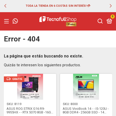
TODA LA TIENDA EN 6 CUOTAS SIN INTERÉS! 💳
0
Error - 404
La página que estás buscando no existe.
Quizás te interesen los siguientes productos.
GRATIS
SKU: 8119
SKU: 8000
ASUS ROG STRIX G16 R9-
ASUS VivoBook 14 - - I5-120U -
9955HX - - RTX 5070 8GB -16GB
8GB DDR4 - 256GB SSD - 14
DDR5 - 1TB SSD - W11H -
FHD - W11Hs - Quiet Blue