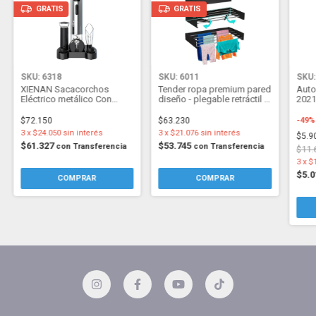
GRATIS
GRATIS
SKU: 6318
SKU: 6011
SKU:
XIENAN Sacacorchos
Tender ropa premium pared
Auto
Eléctrico metálico Con
diseño - plegable retráctil -
2021
Base - 7 en 1 - Recargable
Hasta 27Kg - Negro
$72.150
$63.230
-
49
3
x
$24.050
sin interés
3
x
$21.076
sin interés
$5.9
$61.327
$53.745
con
Transferencia
con
Transferencia
$11.
3
x
$
$5.