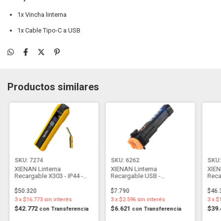
1x Vincha linterna
1x Cable Tipo-C a USB
Productos similares
SKU: 7274
SKU: 6262
SKU:
XIENAN Linterna
XIENAN Linterna
XIEN
Recargable X303 - IP44 -
Recargable USB -
Reca
Plegable - Magnética - Alta
Enganche Magnetico -
Zoom
Potencia
Corta Cinturon - Martillo
Estu
$50.320
$7.790
$46.
3
x
$16.773
sin interés
3
x
$2.596
sin interés
3
x
$
$42.772
$6.621
$39
con
Transferencia
con
Transferencia