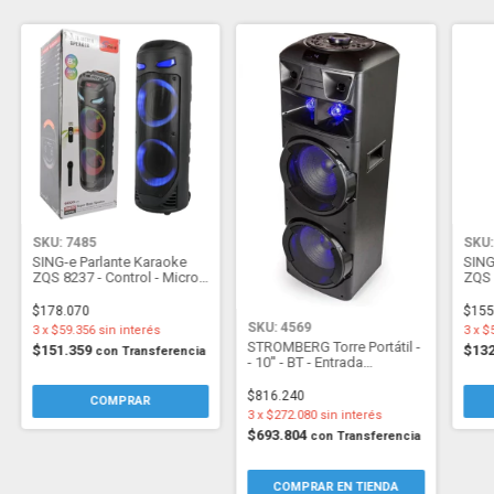
SKU: 7485
SKU:
SING-e Parlante Karaoke
SING
ZQS 8237 - Control - Micro
ZQS 
Inalam Recargable - 20x2W
Inal
$178.070
$155
SKU: 4569
3
x
$59.356
sin interés
3
x
$
STROMBERG Torre Portátil -
$151.359
$13
con
Transferencia
- 10'' - BT - Entrada
Micrófono - Aux - Dj 5004
$816.240
3
x
$272.080
sin interés
$693.804
con
Transferencia
COMPRAR EN TIENDA