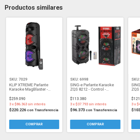
Productos similares
SKU: 7029
SKU: 6998
SKU:
KLIP XTREME Parlante
SING-e Parlante Karaoke
SING
Karaoke MagBlaster -
ZQS 8212 - Control -
ZQS 
2000W - Control -
Microfono Inalam - 40W -
Micr
Microfono Inalam - KLS-601
Bateria
Flas
$259.090
$113.380
$121
3
x
$86.363
sin interés
3
x
$37.793
sin interés
3
x
$
$220.226
$96.373
$10
con
Transferencia
con
Transferencia