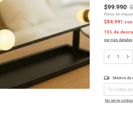
$99.990
$
Precio sin impu
$84.991
con
15% de desc
Ver más detalles
Entregas para el 
Medios de 
No sé mi código