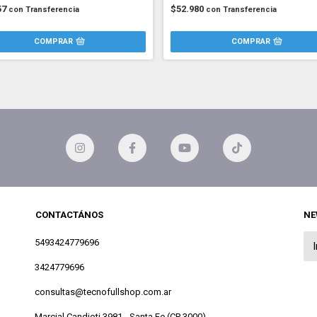
57
$52.980
con
Transferencia
con
Transferencia
CONTACTÁNOS
NE
5493424779696
3424779696
consultas@tecnofullshop.com.ar
Marcial Candioti 3981 - Santa Fe (CP 3000)