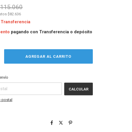
115.060
estos
$82.636
Transferencia
uento
pagando con Transferencia o depósito
CAMBIAR CP
CP:
envío
CALCULAR
 postal