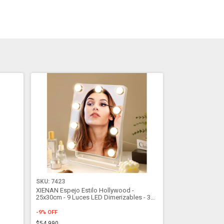
SKU: 7423
XIENAN Espejo Estilo Hollywood -
25x30cm - 9 Luces LED Dimerizables - 360
Grados - Blanco
-
9
%
OFF
$54.990