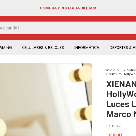
COMPRA PROTEGIDA 30 DÍAS!
EAMING
CELULARES & RELOJES
INFORMÁTICA
DEPORTES & AI
Inicio
>
.
>
Salud
Premium HollyWoo
XIENAN
HollyW
Luces L
Marco 
SKU:
7422
-
13
%
OFF