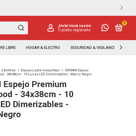
0
¡Hola!
Iniciá sesión
O podés registrarte
RE LIBRE
HOGAR & ELECTRO
SEGURIDAD & VIGILANCIA
TEC
 y Belleza
>
Espejos para maquillaje
>
XIENAN Espejo
d - 34x38cm - 10 Luces LED Dimerizables - Marco Negro
 Espejo Premium
ood - 34x38cm - 10
ED Dimerizables -
Negro