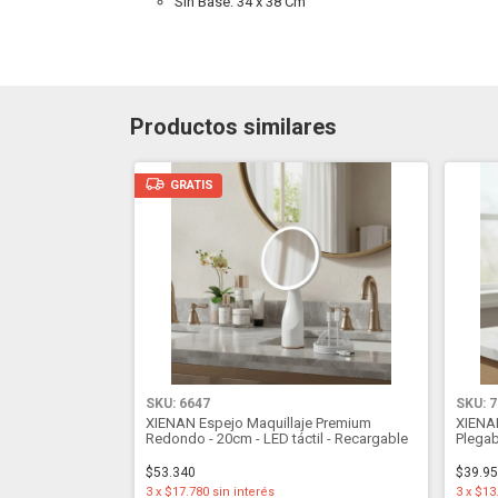
Sin Base: 34 x 38 Cm
Productos similares
GRATIS
SKU: 6647
SKU: 
XIENAN Espejo Maquillaje Premium
XIENAN
Redondo - 20cm - LED táctil - Recargable
Plegab
LED - 
$53.340
$39.9
3
x
$17.780
sin interés
3
x
$13