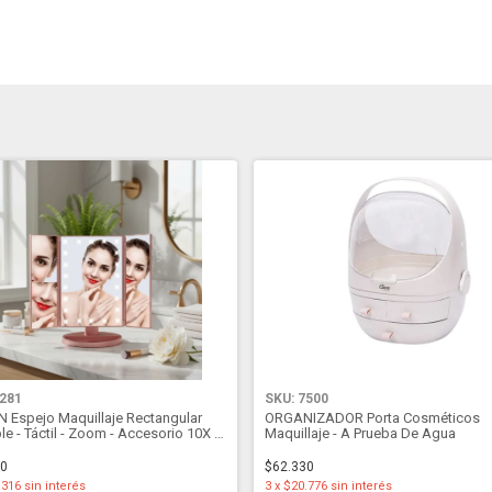
7281
SKU: 7500
 Espejo Maquillaje Rectangular
ORGANIZADOR Porta Cosméticos
le - Táctil - Zoom - Accesorio 10X -
Maquillaje - A Prueba De Agua
Rosa
50
$62.330
.316
sin interés
3
x
$20.776
sin interés