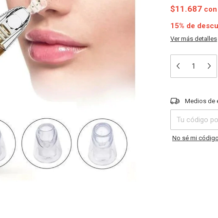
$11.687
con
15% de desc
Ver más detalles
Entregas para el 
Medios de 
No sé mi código