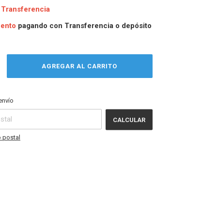
Transferencia
uento
pagando con Transferencia o depósito
CAMBIAR CP
CP:
envío
CALCULAR
 postal