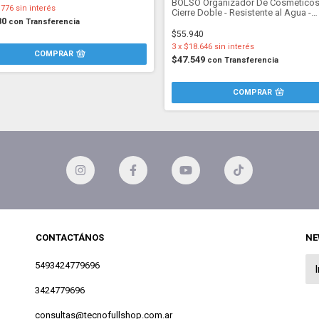
BOLSO Organizador De Cosméticos
.776
sin interés
Cierre Doble - Resistente al Agua -
80
Divisores Ajustables
con
Transferencia
$55.940
3
x
$18.646
sin interés
$47.549
con
Transferencia
CONTACTÁNOS
NE
5493424779696
3424779696
consultas@tecnofullshop.com.ar