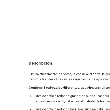
Descripción
Elimina eficazmente los poros, la espinilla, el polvo, la
Reduzca las líneas finas en las esquinas de los ojos y la 
Contiene 3 cabezales diferentes
, que ofrecerán difer
Punta de orificio redondo grande: se puede usar para 
forma a una cara en V, debe usar el método de tracció
Punta de orificio redondo pequeño: succión débil, se