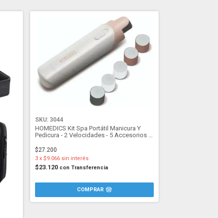
SKU: 3044
HOMEDICS Kit Spa Portátil Manicura Y
Pedicura - 2 Velocidades - 5 Accesorios -
man-600AR
$27.200
3
x
$9.066
sin interés
$23.120
con
Transferencia