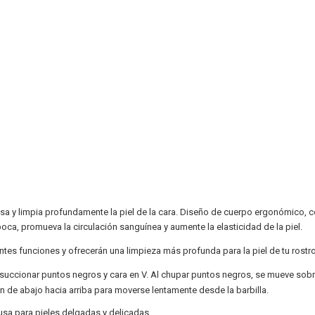
 grasa y limpia profundamente la piel de la cara. Diseño de cuerpo ergonómico,
boca, promueva la circulación sanguínea y aumente la elasticidad de la piel.
entes funciones y ofrecerán una limpieza más profunda para la piel de tu rostro
succionar puntos negros y cara en V. Al chupar puntos negros, se mueve sobre 
n de abajo hacia arriba para moverse lentamente desde la barbilla.
 usa para pieles delgadas y delicadas