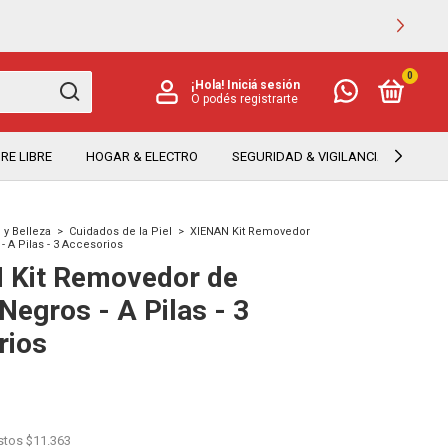
0
¡Hola!
Iniciá sesión
O podés registrarte
RE LIBRE
HOGAR & ELECTRO
SEGURIDAD & VIGILANCIA
TEC
 y Belleza
>
Cuidados de la Piel
>
XIENAN Kit Removedor
 A Pilas - 3 Accesorios
 Kit Removedor de
Negros - A Pilas - 3
rios
estos
$11.363