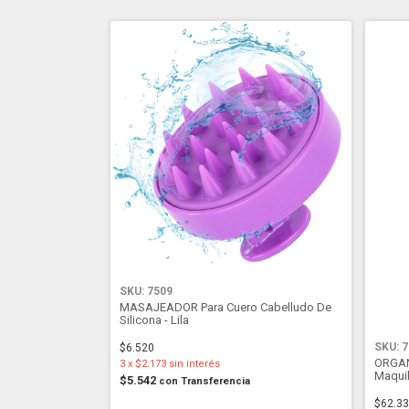
SKU: 7509
MASAJEADOR Para Cuero Cabelludo De
Silicona - Lila
SKU: 
$6.520
ORGAN
3
x
$2.173
sin interés
Maquil
$5.542
con
Transferencia
$62.3