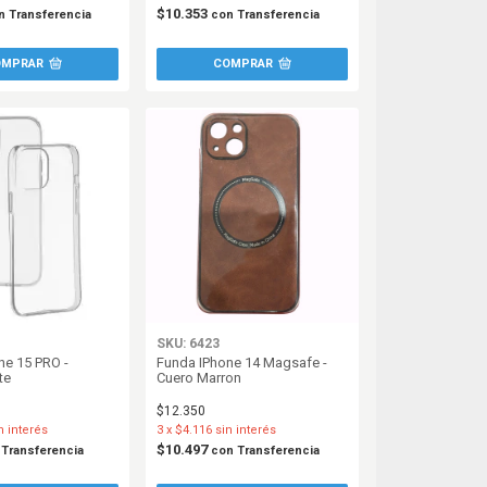
$10.353
n
Transferencia
con
Transferencia
SKU: 6423
ne 15 PRO -
Funda IPhone 14 Magsafe -
te
Cuero Marron
$12.350
n interés
3
x
$4.116
sin interés
$10.497
Transferencia
con
Transferencia