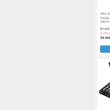
SKU: 6
Funda 
Varios
$9.490
3
x
$3.1
$8.06