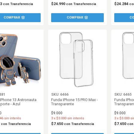
63
$24.990
$24.284
con
Transferencia
con
Transferencia
co
481
SKU: 6466
SKU: 6465
IPhone 13 Astronauta
Funda IPhone 15 PRO Max -
Funda IPho
porte - Azul
Transparente
Transparen
0
$9.000
$9.000
46
sin interés
3
x
$3.000
sin interés
3
x
$3.000
si
9
$7.650
$7.650
con
Transferencia
con
Transferencia
con