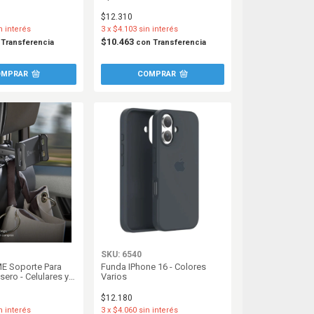
$12.310
n interés
3
x
$4.103
sin interés
$10.463
Transferencia
con
Transferencia
SKU: 6540
E Soporte Para
Funda IPhone 16 - Colores
sero - Celulares y
Varios
MH-250
$12.180
n interés
3
x
$4.060
sin interés