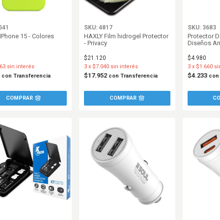
541
SKU: 4817
SKU: 3683
IPhone 15 - Colores
HAXLY Film hidrogel Protector
Protector D
- Privacy
Diseños A
$21.120
$4.980
63
sin interés
3
x
$7.040
sin interés
3
x
$1.660
si
6
$17.952
$4.233
con
Transferencia
con
Transferencia
con