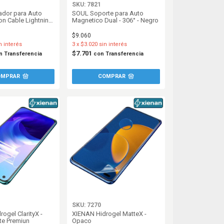
SKU: 7821
dor para Auto
SOUL Soporte para Auto
on Cable Lightning
Magnetico Dual - 306° - Negro
rto - Blanco
$9.060
n interés
3
x
$3.020
sin interés
$7.701
n
Transferencia
con
Transferencia
SKU: 7270
ogel ClarityX -
XIENAN Hidrogel MatteX -
te Premiun
Opaco