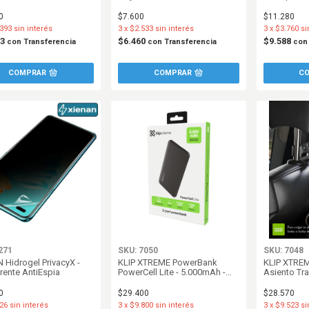
0
$7.600
$11.280
393
sin interés
3
x
$2.533
sin interés
3
x
$3.760
si
03
$6.460
$9.588
con
Transferencia
con
Transferencia
con
271
SKU: 7050
SKU: 7048
 Hidrogel PrivacyX -
KLIP XTREME PowerBank
KLIP XTREM
rente AntiEspia
PowerCell Lite - 5.000mAh -
Asiento Tra
KPB-250
Tablet - K
0
$29.400
$28.570
26
sin interés
3
x
$9.800
sin interés
3
x
$9.523
si