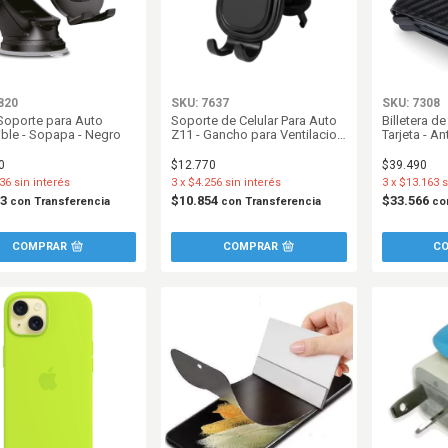
820
SKU: 7637
SKU: 7308
oporte para Auto
Soporte de Celular Para Auto
Billetera de
ible - Sopapa - Negro
Z11 - Gancho para Ventilacion
Tarjeta - An
- Negro
0
$12.770
$39.490
36
sin interés
3
x
$4.256
sin interés
3
x
$13.163
s
53
$10.854
$33.566
con
Transferencia
con
Transferencia
co