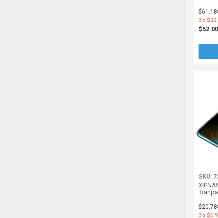
$61.18
3
x
$20.
$52.0
SKU: 7
XIENAN
Tranpa
$20.78
3
x
$6.9