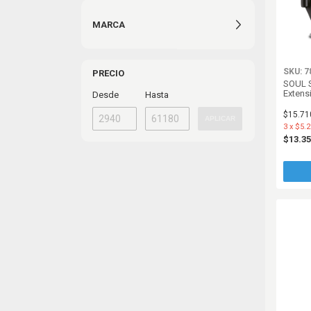
MARCA
SKU: 7
PRECIO
SOUL S
Extens
Desde
Hasta
$15.71
APLICAR
3
x
$5.2
$13.3