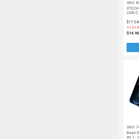
SKU: 8
XTECH 
USB-C 
adapta
USB-A 
$17.54
3
x
$5.8
$14.9
SKU: 7
Base d
en 1 - 