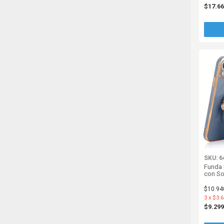
$17.6
SKU: 6
Funda 
con So
$10.94
3
x
$3.6
$9.29