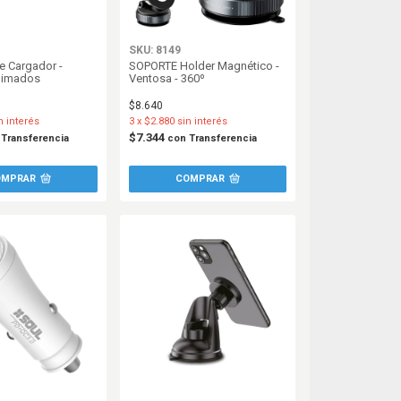
SKU: 8149
e Cargador -
SOPORTE Holder Magnético -
nimados
Ventosa - 360º
$8.640
n interés
3
x
$2.880
sin interés
$7.344
Transferencia
con
Transferencia