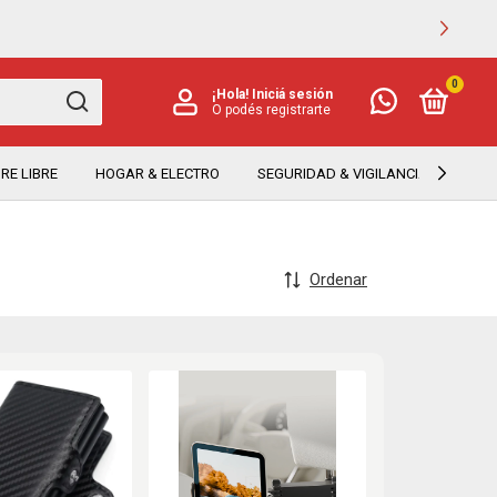
0
¡Hola!
Iniciá sesión
O podés registrarte
RE LIBRE
HOGAR & ELECTRO
SEGURIDAD & VIGILANCIA
TEC
Ordenar