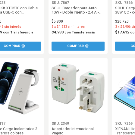
023
SKU: 7867
SKU: 7866
Kit XTC570 con Cable
SOUL Cargador para Auto
SOUL Carga
a USB-C con
10W - Doble Puerto - 2.4 A -
38W QC - c
dores - Lightning -
Blanco
- Doble Pue
- MicroUSB
0
$5.800
$20.720
46
sin interés
3
x
$1.933
sin interés
3
x
$6.906
si
09
$4.930
$17.612
con
Transferencia
con
Transferencia
co
417
SKU: 2349
SKU: 7269
e Carga Inalambrica 3
Adaptador Internacional
XIENAN Hidr
Varios colores
Viajero
Transparen