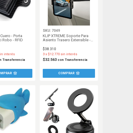
SKU: 7049
 Cuero - Porta
KLIP XTREME Soporte Para
ti Robo - RFID
Asiento Trasero Extensible -
Celulares y Tablet - KMH-500
$38.310
in interés
3
x
$12.770
sin interés
$32.563
n
Transferencia
con
Transferencia